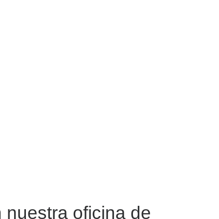
 Tel. 300 356 4041
en Cali
nuestra oficina de