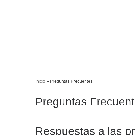
Consulte con nues
Inicio
»
Preguntas Frecuentes
Preguntas Frecuen
Abogad
Respuestas a las pr